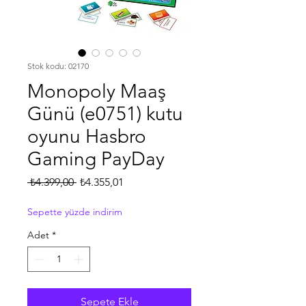
Stok kodu: 02170
Monopoly Maaş
Günü (e0751) kutu
oyunu Hasbro
Gaming PayDay
Normal
İndirimli
 ₺4.399,00 
₺4.355,01
Fiyat
Fiyat
Sepette yüzde indirim
Adet
*
Sepete Ekle