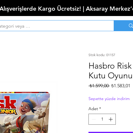
 Alışverişlerde Kargo Ücretsiz! | Aksaray Merkez
Stok kodu: 01157
Hasbro Risk
Kutu Oyunu
Normal
İ
 ₺1.599,00 
₺1.583,01
Fiyat
F
Sepette yüzde indirim
Adet
*