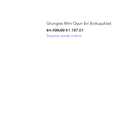
Grungies Mini Oyun Evi (kokuşuklar)
Normal Fiyat
İndirimli Fiyat
₺1.199,00
₺1.187,01
Sepette yüzde indirim