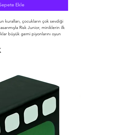
Sepete Ekle
n kuralları, çocukların çok sevdiği
asarımıyla Risk Junior, miniklerin ilk
klar büyük gemi piyonlarını oyun
 hazineleri ararken adaları da
Oyunun sonunda en çok hazineye ve
kazanıyor.
ışma oyununun çocuklara yönelik bu
ıyın, topraklarınızı savunun ve
uklar için harika bir aktivite olacak
u
93703531