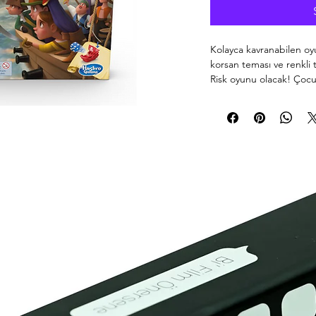
Kolayca kavranabilen oyu
korsan teması ve renkli t
Risk oyunu olacak! Çocu
alanında dolaştırıp saklı
fethetmeye çalışıyor. 
adaya sahip olan oyunu 
Klasik stratejik kap
versiyonu
Korsanları adalara taş
hazineleri ele geçirin
5 yaş ve üzeri tüm çoc
Eğlenceli parti oyun
stok kodu: 01157 50109