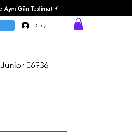
’e Aynı Gün Teslimat ⚡
Giriş
 Junior E6936
ndirimli
iyat