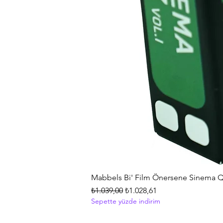
Mabbels Bi' Film Önersene Sinema Q
Normal Fiyat
İndirimli Fiyat
₺1.039,00
₺1.028,61
Sepette yüzde indirim