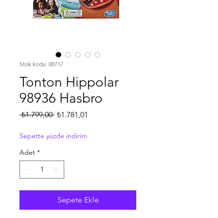
Stok kodu: 00717
Tonton Hippolar
98936 Hasbro
Normal
İndirimli
 ₺1.799,00 
₺1.781,01
Fiyat
Fiyat
Sepette yüzde indirim
Adet
*
Sepete Ekle