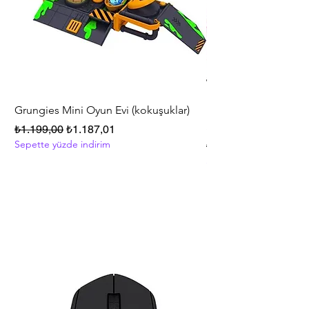
Grungies Mini Oyun Evi (kokuşuklar)
Polly Pocket™ Friend
Series Oyun Seti HKV
Normal Fiyat
İndirimli Fiyat
₺1.199,00
₺1.187,01
Sepette yüzde indirim
Normal Fiyat
₺5.999,00
Sepette yüzde indirim