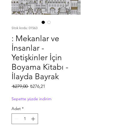
Stok kodu: 01563
: Mekanlar ve
İnsanlar -
Yetişkinler İçin
Boyama Kitabı -
İlayda Bayrak
Normal
İndirimli
 ₺279,00 
₺276,21
Fiyat
Fiyat
Sepette yüzde indirim
Adet
*