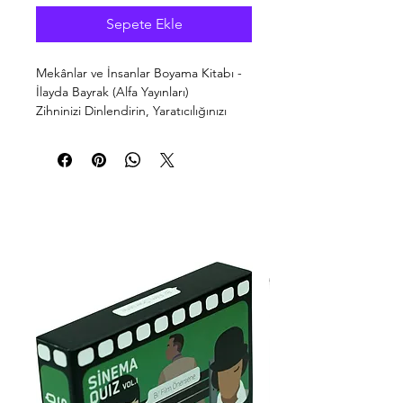
Sepete Ekle
Mekânlar ve İnsanlar Boyama Kitabı -
İlayda Bayrak (Alfa Yayınları)
Zihninizi Dinlendirin, Yaratıcılığınızı
Renklerle Keşfedin!
İlayda Bayrak’ın özgün kaleminden
çıkan Mekânlar ve İnsanlar, sadece bir
boyama kitabı değil, yetişkinler için
tasarlanmış bir meditasyon aracıdır.
Alfa Yayınları kalitesiyle sunulan bu
eser, sizi günlük hayatın
karmaşasından alıp detayların huzurlu
dünyasına davet ediyor.
Öne Çıkan Özellikler:
Görsel Algı Gelişimi: İnce işlenmiş
detaylı çizimler sayesinde
odaklanma becerinizi ve görsel
algınızı keskinleştirir.
Stres Yönetimi: Karmaşık desenleri