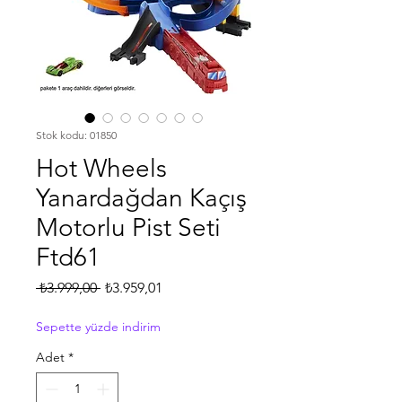
Stok kodu: 01850
Hot Wheels
Yanardağdan Kaçış
Motorlu Pist Seti
Ftd61
Normal
İndirimli
 ₺3.999,00 
₺3.959,01
Fiyat
Fiyat
Sepette yüzde indirim
Adet
*