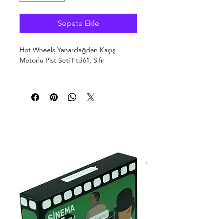
Sepete Ekle
Hot Wheels Yanardağdan Kaçış
Motorlu Pist Seti Ftd61, Sıfır
Yanardağ patladı! Çocuklar
arabalarına atlayıp tehlikeden kaçarak
güvenli bir yere gitmeli! Hot Wheels
Yanardağdan Kaçış, arabaları
zeminden kaldırıp zirveye çıkaran
"muhteşem" mekanizması ile
etkileyici, motorlu bir settir. Arabaları
yakalayan erimiş lavdan kurtulmanın
farklı yollarını keşfedebilecekleri bu
set ile çocuklar, farklı hikayeler
canlandırarak hayal gücünü geliştirir.
Çocuklar arabalarını fırlatıp akrobasi
hareketleri ile çemberden geçerek
dostlarını patlayan yanardağdan