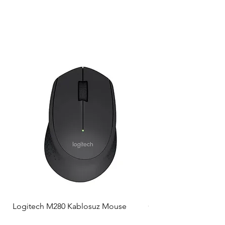
Logitech M280 Kablosuz Mouse
Qcy T1C TWS Bluetoo
Mikrofonlu Kulak İçi K
Normal Fiyat
İndirimli Fiyat
₺1.199,00
₺1.187,01