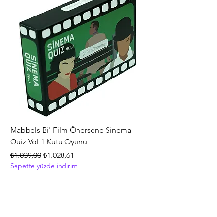
alfabeyi, şekilleri, renkleri, saymayı ve
hatta İngilizce kelimeleri tanıtır. Oyun
ve gelişim bir aradadır. Bilgi
Dağarcığı: Eğlenceli şarkılar ve
cümleler bebeğinize alfabeyi, renkleri,
sayıları, İngilizce kelimeleri ve daha
fazlasını tanıtır. Kaba Motor Becerileri:
Bebeğiniz oturarak oynama
dönemindeyken panel üzerindeki
aktiviteler ile oynar, böylece el
becerileri gelişir. Daha sonra da ayağa
kalkmak için kendisini yukarı çektikçe
ve yürütecin arkasında yürüdükçe
Mabbels Bi' Film Önersene Sinema
Hasbro Gaming Mono
kasları çalışır ve kaba motor becerileri
Quiz Vol 1 Kutu Oyunu
Strateji ve İnşa Etme
gelişir. Merak: Bebeğiniz düğmelere
+8 Yaş
Normal Fiyat
İndirimli Fiyat
₺1.039,00
basarak ya da yürüteci iterek müziği
₺1.028,61
ve ifadeleri etkinleştirdiklerinde,
Sepette yüzde indirim
Normal Fiyat
₺5.399,00
hareketlerinin eğlenceli şeylere yol
Sepette yüzde indirim
açtığını görürler. Işıklı piyano tuşları ve
burun, makara, fırıldak, çevirme sayfası
ile elle gerçekleştirilen toplam 7
aktivite bulunmaktadır. 75'ten fazla