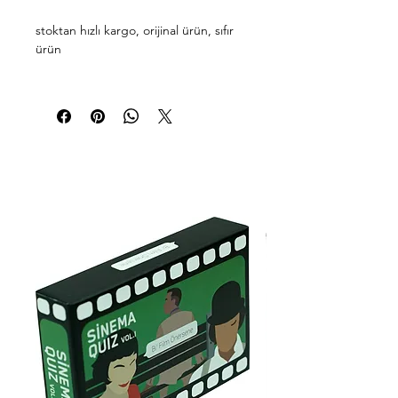
stoktan hızlı kargo, orijinal ürün, sıfır
ürün
800 ila 3200 DPI arasında
ayarlanabilir çözünürlüğe sahip
hassas optik sensör.
Sağ elle kullanım için 2 yan
düğmeli ergonomik tasarım
10 milyon tıklama ömrüne sahip
sol/sağ düğmeler için mikro
anahtarlar
Nefes alma efektleriyle dönen 7
renkli 2 bölgeli LED aydınlatma
Dayanıklılık ve kolay bağlantı için
1,8 m PVC USB kablosu
stok kodu: 01727 0195042619744