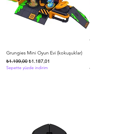
Grungies Mini Oyun Evi (kokuşuklar)
Polly Pocket™ Friend
Series Oyun Seti HKV
Normal Fiyat
İndirimli Fiyat
₺1.199,00
₺1.187,01
Sepette yüzde indirim
Normal Fiyat
₺5.999,00
Sepette yüzde indirim