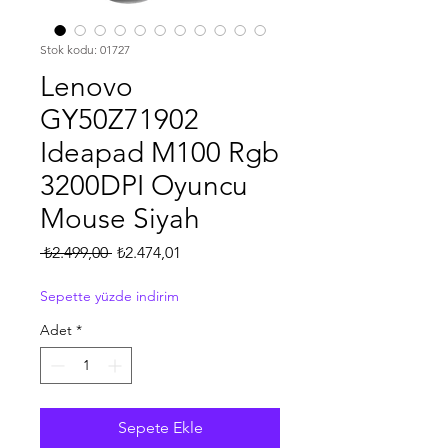
Stok kodu: 01727
Lenovo
GY50Z71902
Ideapad M100 Rgb
3200DPI Oyuncu
Mouse Siyah
Normal
İndirimli
 ₺2.499,00 
₺2.474,01
Fiyat
Fiyat
Sepette yüzde indirim
Adet
*
Sepete Ekle