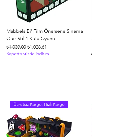
Mabbels Bi' Film Önersene Sinema
Hasbro Gaming Mono
Quiz Vol 1 Kutu Oyunu
Strateji ve İnşa Etme
+8 Yaş
Normal Fiyat
İndirimli Fiyat
₺1.039,00
₺1.028,61
Sepette yüzde indirim
Normal Fiyat
₺5.399,00
Sepette yüzde indirim
Ücretsiz Kargo, Hızlı Kargo