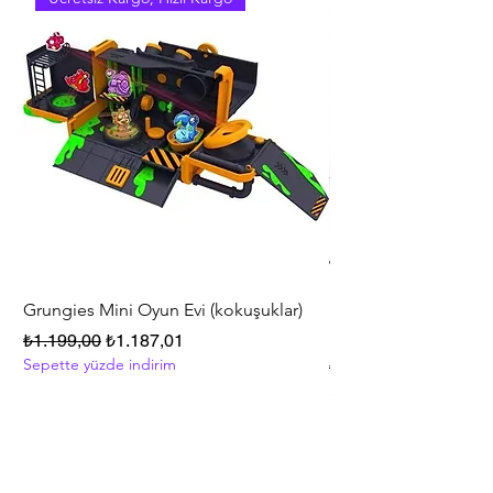
Grungies Mini Oyun Evi (kokuşuklar)
Polly Pocket™ Friend
Series Oyun Seti HKV
Normal Fiyat
İndirimli Fiyat
₺1.199,00
₺1.187,01
Sepette yüzde indirim
Normal Fiyat
₺5.999,00
Sepette yüzde indirim