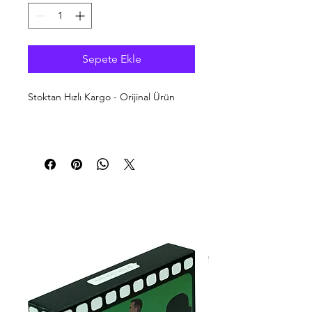
Sepete Ekle
Stoktan Hızlı Kargo - Orijinal Ürün
Mobil cihazınızı en iyi şekilde
kullanmak için Flash belleği, USB
Sürücüleri ve aksesuarları bulmak
kolaydır. Kingston Flash bellek
ürünleri, yüksek hızlara, büyük
kapasitelere ve etkileyici performansa
sahiptir. Kingston Flash bellek – sizin
için
64GB USB 3.0 DataTraveler 106
(100MB/s read)
Parça Numarası: DT106/64GB
Özellikler: DataTraveler 106,