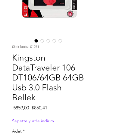
Stok kodu: 01271
Kingston
DataTraveler 106
DT106/64GB 64GB
Usb 3.0 Flash
Bellek
Normal
İndirimli
 ₺859,00 
₺850,41
Fiyat
Fiyat
Sepette yüzde indirim
Adet
*