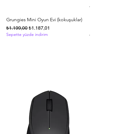
Grungies Mini Oyun Evi (kokuşuklar)
Polly Pocket™ Friend
Series Oyun Seti HKV
Normal Fiyat
İndirimli Fiyat
₺1.199,00
₺1.187,01
Sepette yüzde indirim
Normal Fiyat
₺5.999,00
Sepette yüzde indirim