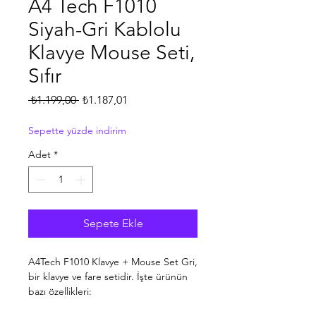
A4 Tech F1010
Siyah-Gri Kablolu
Klavye Mouse Seti,
Sıfır
Normal
İndirimli
 ₺1.199,00 
₺1.187,01
Fiyat
Fiyat
Sepette yüzde indirim
Adet
*
Sepete Ekle
A4Tech F1010 Klavye + Mouse Set Gri,
bir klavye ve fare setidir. İşte ürünün
bazı özellikleri:
Klavye: