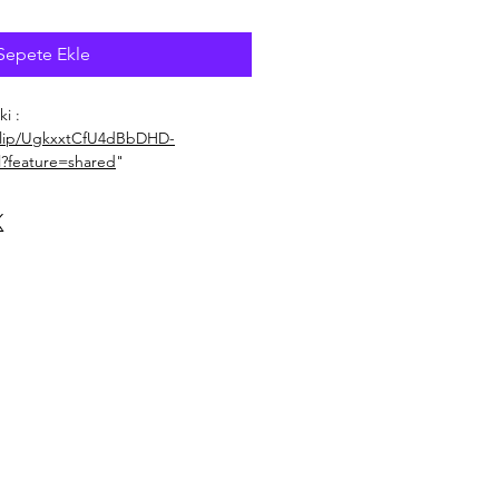
Sepete Ekle
i :
clip/UgkxxtCfU4dBbDHD-
feature=shared
"
S10 Lite Kılıf Rugged Armor Matte
Spigen Rugged Armor
Poliüretan
asarım
ma konforu
e parmak izi bırakmaz
® ile Mil-grade sertifikalı
 olağanüstü görünüm
lu