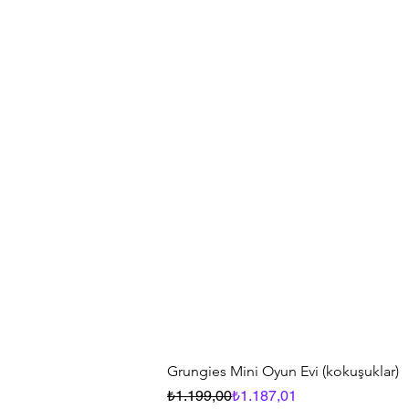
Grungies Mini Oyun Evi (kokuşuklar)
Normal Fiyat
İndirimli Fiyat
₺1.199,00
₺1.187,01