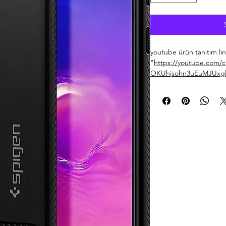
youtube ürün tanıtım link
"
https://youtube.com/
OKUhjsohn3uEuMJUxgl?
Spigen Samsung Galaxy 
Black - ACS00676
Galaxy S10 Lite Kılıf, 
Malzeme: Termoplastik 
● Arabadan ilham alan t
● Esnek yapısı ile kavra
● Pürüzsüz mat yüzeyi il
● Air Cushion Technology
● Benzersiz tasarım ve
● Kablosuz şarj ile uyum