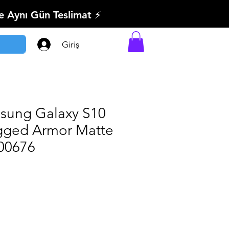
’e Aynı Gün Teslimat ⚡
Giriş
sung Galaxy S10
Rugged Armor Matte
S00676
imli