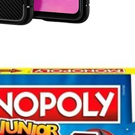
stok kodu: 01859 88096