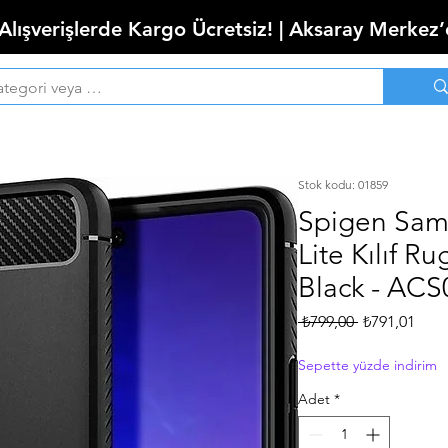
 Alışverişlerde Kargo Ücretsiz! | Aksaray Merkez
Stok kodu: 01859
Spigen Sam
Lite Kılıf 
Black - AC
Normal
İndir
 ₺799,00 
₺791,01
Fiyat
Fiyat
Sepette yüzde indirim
Adet
*