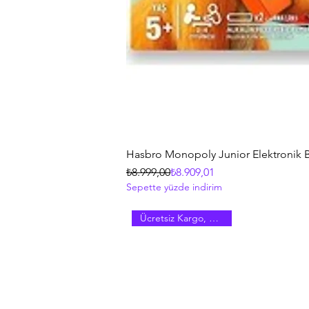
Hasbro Monopoly Junior Elektronik B
Normal Fiyat
İndirimli Fiyat
₺8.999,00
₺8.909,01
Sepette yüzde indirim
Ücretsiz Kargo, Hızlı Kargo