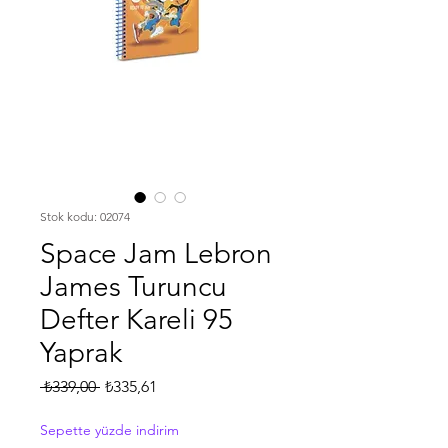
Stok kodu: 02074
Space Jam Lebron
James Turuncu
Defter Kareli 95
Yaprak
Normal
İndirimli
 ₺339,00 
₺335,61
Fiyat
Fiyat
Sepette yüzde indirim