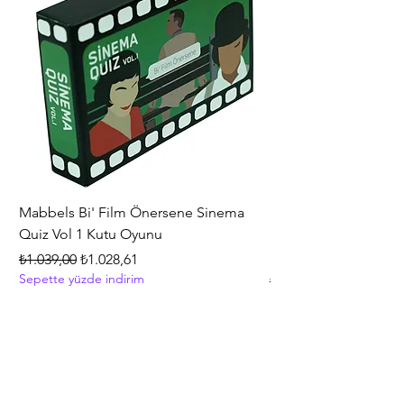
Mabbels Bi' Film Önersene Sinema
Hasbro Gaming Mono
Quiz Vol 1 Kutu Oyunu
Strateji ve İnşa Etme
+8 Yaş
Normal Fiyat
İndirimli Fiyat
₺1.039,00
₺1.028,61
Sepette yüzde indirim
Normal Fiyat
₺5.399,00
Sepette yüzde indirim