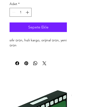
Adet
*
Sepete Ekle
sıfır ürün, hızlı kargo, orijinal ürün, yeni
ürün
son güncelleme kasım 2024
stok kodu: 02074 8682059384601