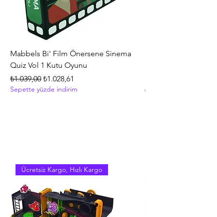
Mabbels Bi' Film Önersene Sinema
Hasbro Gaming Mono
Quiz Vol 1 Kutu Oyunu
Strateji ve İnşa Etme
+8 Yaş
Normal Fiyat
İndirimli Fiyat
₺1.039,00
₺1.028,61
Sepette yüzde indirim
Normal Fiyat
₺5.399,00
Sepette yüzde indirim
Ücretsiz Kargo, Hızlı Kargo