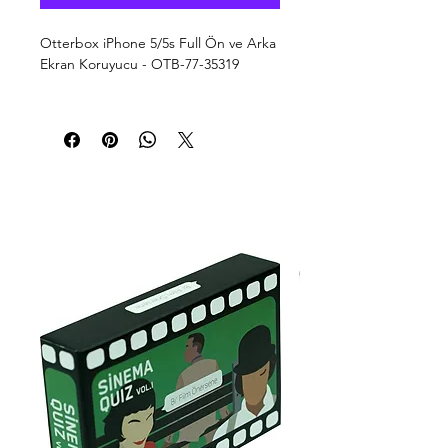
Otterbox iPhone 5/5s Full Ön ve Arka 
Ekran Koruyucu - OTB-77-35319

Uygunluk
Apple iPhone 5
Özellikler
nano tekonoliji ile güçlendirilmiş 3 katlı poliüretan malzemden üret
üstün teknoloji ile üretilmiş ve estetik film sayesinde telefonunuz
Kalitesini her seferinde ıspatlamış olan Otterbox 360° Clearly Prote
Malzeme
silikon
poliüretan