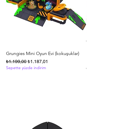
Grungies Mini Oyun Evi (kokuşuklar)
Polly Pocket™ Friend
Series Oyun Seti HKV
Normal Fiyat
İndirimli Fiyat
₺1.199,00
₺1.187,01
Sepette yüzde indirim
Normal Fiyat
₺5.999,00
Sepette yüzde indirim