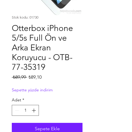
Stok kodu: 01730
Otterbox iPhone
5/5s Full Ön ve
Arka Ekran
Koruyucu - OTB-
77-35319
Normal
İndirimli
 ₺89,99 
₺89,10
Fiyat
Fiyat
Sepette yüzde indirim
Adet
*
Sepete Ekle