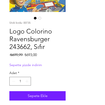
Stok kodu: 00735
Logo Colorino
Ravensburger
243662, Sıfır
Normal
İndirimli
 ₺699,99 
₺693,00
Fiyat
Fiyat
Sepette yüzde indirim
Adet
*
Sepete Ekle