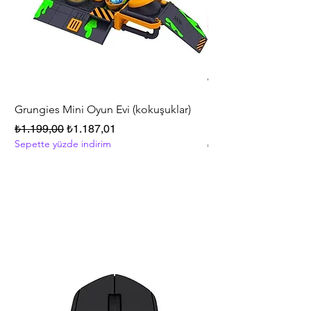
Grungies Mini Oyun Evi (kokuşuklar)
Polly Pocket™ Friend
Series Oyun Seti HKV
Normal Fiyat
İndirimli Fiyat
₺1.199,00
₺1.187,01
Sepette yüzde indirim
Normal Fiyat
₺5.999,00
Sepette yüzde indirim