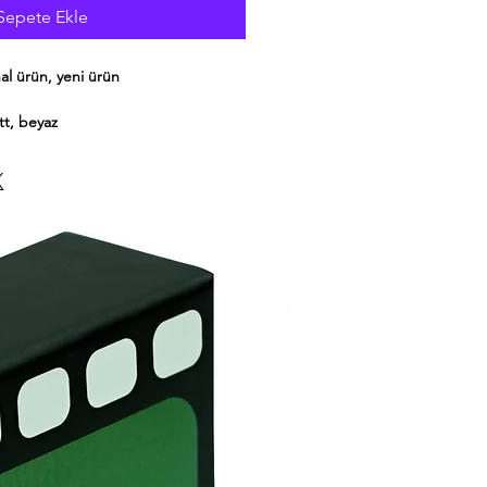
Sepete Ekle
inal ürün, yeni ürün
tt, beyaz
ıllı telefon ve tabletlerinize
yin, güç dağıtımlı şarj cihazlarının
dan verimli ve optimize edilmiş bir
 pili koruyarak akıllı telefon ve
anıma hazır hale getireceksiniz.
 seti: aşırı şarj, aşırı gerilim ve kısa
lemi pilden tasarruf sağlayarak
 şarj edin: iPhone 11, 11 Pro, 11 Pro
 Pro, 12 Pro Max, 13, 13 mini, 13 Pro
 %60'a kadar şarj edilebilir hızlı
mmel: iPhone 11, 11 Pro, 11 Pro
 Pro, 12 Pro Max, 13, 13 mini, 13 Pro
ihazlar artık bir şarj cihazı dahildir,