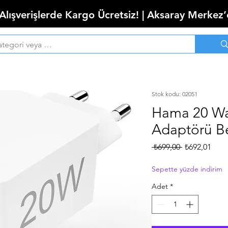
 Alışverişlerde Kargo Ücretsiz! | Aksaray Merkez
Stok kodu: 02051
Hama 20 Wat
Adaptörü Bey
Normal
İndir
 ₺699,00 
₺692,01
Fiyat
Fiyat
Sepette yüzde indirim
Adet
*