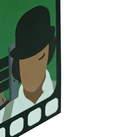
ir
Güç Dağıtımı ve Qualcomm® Quick
ak kullanılabilir, bu nedenle akıllı
pple MagSafe, Hama MagLine,
ları için uygundur
hazları otomatik olarak algılar ve
a verimli bir şekilde şarj eder
 telefon şarj aleti Cep telefonu,
zlı şarj Bina içi
026
43453631