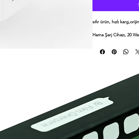
sıfır ürün, hızlı karg,orij
Hama Şarj Cihazı, 20 Wa
USB type-C konektörlü ak
herhangi bir enerji verme
zekasını kullanın. Ardın
şekilde şarj edeceksiniz -
tableti hızla tekrar kull
Güvenli şarj için akıllı çip
devre koruması
Optimize edilmiş şarj iş
hizmet ömrünü uzatır
iPhone'ları yüksek hızda
Max, SE, 12, 12 mini, 12
ve 13 Pro Max 30 dakikada
şarj cihazı ile
Apple iPhone için müke
Max, SE, 12, 12 mini, 12
ve 13 Pro Max, çünkü bu c