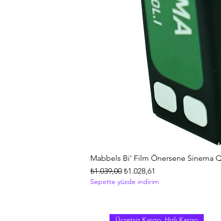
Mabbels Bi' Film Önersene Sinema Q
Normal Fiyat
İndirimli Fiyat
₺1.039,00
₺1.028,61
Sepette yüzde indirim
Ücretsiz Kargo, Hızlı Kargo