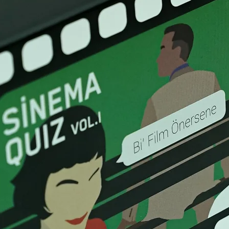
iPhone 8'den kullanılabil
Maksimum uyumluluk: 
Charge™ 3.0 evrensel olar
telefonlar, AirPods, A
tabletler ve oyun konsol
USB şarj cihazı, bağlı ci
bunları mümkün olduğunc
Hama 00210535 PDA/mobil
Akıllı telefon Beyaz AC Hı
son güncelleme ocak 2
stok kodu: 02051 40474