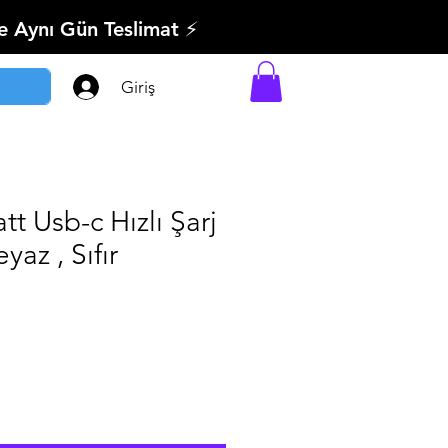
’e Aynı Gün Teslimat ⚡
Giriş
t Usb-c Hızlı Şarj
az , Sıfır
imli