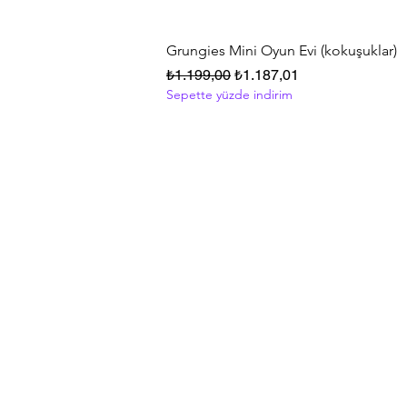
Grungies Mini Oyun Evi (kokuşuklar)
Normal Fiyat
İndirimli Fiyat
₺1.199,00
₺1.187,01
Sepette yüzde indirim