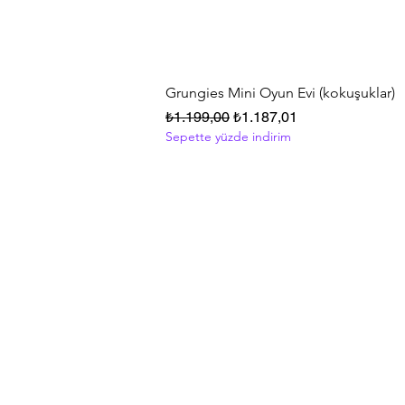
Grungies Mini Oyun Evi (kokuşuklar)
Normal Fiyat
İndirimli Fiyat
₺1.199,00
₺1.187,01
Sepette yüzde indirim