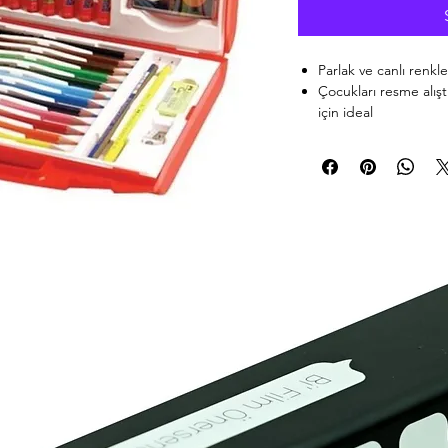
Parlak ve canlı renkle
Çocukları resme alıştı
için ideal
Renk karışımlarında 
Şık tasarımı ile hediye
Parlak ve canlı renkler. 
yaratıcılıklarını geliştir
zengin çeşitlemeler. Şık 
kullanılabilir. Kutu içer
sulu boya, 8 renk pastel
dereceli kalem,, HB kur
mevcuttur.
son güncelleme temmu
stok kodu: 00947 86908