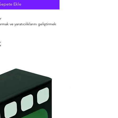
Sepete Ekle
r
rmak ve yaratıcılıklarını geliştirmek
zengin çeşitlemeler
 amaçlı kullanılabilir
Çocukları resme alıştırmak ve
mek için ideal. Renk karışımlarında
tasarımı ile hediye amaçlı
isinde; 12 renk boya kalemi, 8 renk
 boya, 6 renk keçeli kalem, 2B
şun kalem, metal kalemtraş ve silgi
z 2025
26119936