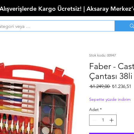
 Alışverişlerde Kargo Ücretsiz! | Aksaray Merkez
Stok kodu: 00947
Faber - Cas
Çantası 38li 
Normal
İ
 ₺1.249,00 
₺1.236,51
Fiyat
F
Sepette yüzde indirim
Adet
*