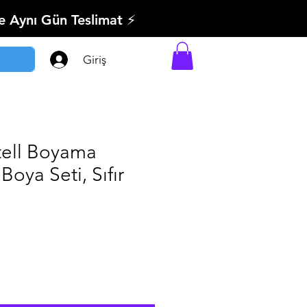
’e Aynı Gün Teslimat ⚡
Giriş
tell Boyama
Boya Seti, Sıfır
ndirimli
iyat