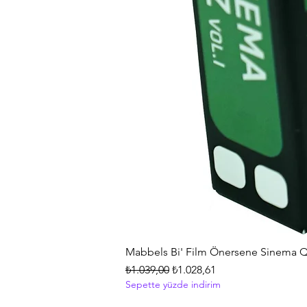
Mabbels Bi' Film Önersene Sinema Q
Normal Fiyat
İndirimli Fiyat
₺1.039,00
₺1.028,61
Sepette yüzde indirim