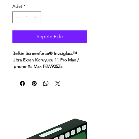
Adet
*
Sepete Ekle
Belkin Screenforce® Invisiglass™
Ultra Ekran Koruyucu 11 Pro Max /
Iphone Xs Max F8W905Zz
Belkin F8W905ZZ SC+ Invisiglass Ultra
iPhone XS Max Ekran Koruyucu
Üst Düzey Koruma ve Kusursuz
Deneyim
Belkin InvisiGlass Ultra, iPhone XS
Max'iniz için en üst seviyede koruma
ve kullanım kolaylığı sunar. Ultra
premium cam yapısı, kimyasal olarak
temperlenmiş camdan daha güçlü
olacak şekilde tasarlanmıştır. Bu ekstra