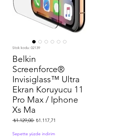
Stok kodu: 02139
Belkin
Screenforce®
Invisiglass™ Ultra
Ekran Koruyucu 11
Pro Max / Iphone
Xs Ma
Normal
İndirimli
 ₺1.129,00 
₺1.117,71
Fiyat
Fiyat
Sepette yüzde indirim