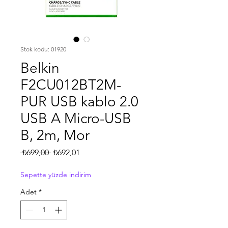
Stok kodu: 01920
Belkin
F2CU012BT2M-
PUR USB kablo 2.0
USB A Micro-USB
B, 2m, Mor
Normal
İndirimli
 ₺699,00 
₺692,01
Fiyat
Fiyat
Sepette yüzde indirim
Adet
*