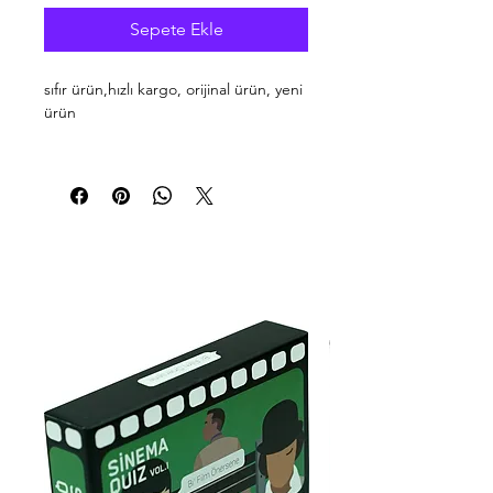
Sepete Ekle
sıfır ürün,hızlı kargo, orijinal ürün, yeni
ürün
Belkin MiXiT UP Mikro USB – USB Şarj
ve Senkronizasyon Kablosu (2 metre,
Mor)
🔌
Galaxy cihazlarınızı hızlı ve güvenli
şekilde şarj edin ve senkronize edin!
Sadece bir kablo ile evde, işte veya
yolda bağlantıda kalın. MiXiT UP mikro
USB’den USB’ye şarj ve
senkronizasyon kablosu, Samsung
Galaxy cihazlarınızı en hızlı şekilde şarj
eder ve senkronize eder. Dayanıklı
yapısı sayesinde çoğu akıllı telefon ve
mikro USB portuna sahip tablet ile
uyumludur.
⭐ Ana Satış Noktaları