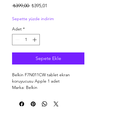
Normal
İndirimli
 ₺399,00 
₺395,01
Fiyat
Fiyat
Sepette yüzde indirim
Adet
*
Sepete Ekle
Belkin F7N011CW tablet ekran
koruyucusu Apple 1 adet
Marka: Belkin
Ürün adı: F7N011CW
Ürün kodu: F7N011CW
EAN/UPC kodu: 5053086121997
Apple
Transparan
1 adet
Ürün özellikleri