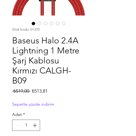
Stok kodu: 01370
Baseus Halo 2.4A
Lightning 1 Metre
Şarj Kablosu
Kırmızı CALGH-
B09
Normal
İndirimli
 ₺519,00 
₺513,81
Fiyat
Fiyat
Sepette yüzde indirim
Adet
*