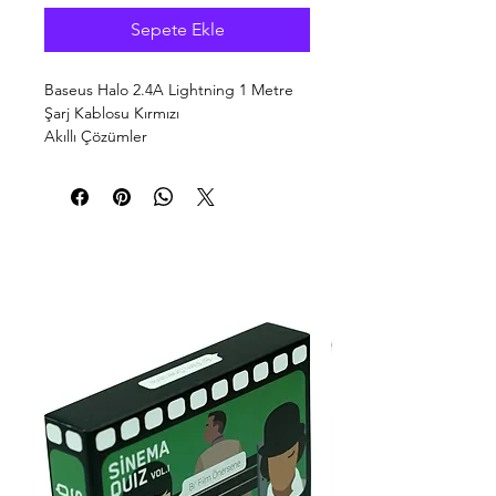
Sepete Ekle
Baseus Halo 2.4A Lightning 1 Metre
Şarj Kablosu Kırmızı
Akıllı Çözümler
Lightning girişli tüm cihazlarınızda
kullanabileceğiniz ve üzerindeki LED
ışık ile şık bir tasarıma sahip olan
Baseus Halo 2.4A Lightning 1 Metre
Şarj Kablosu, geliştirilmiş akıllı şarj
teknolojisini kullanır. Bu sayede mobil
cihazınızın aşırı şarj olmasını önler,
sabit bir akım sağlar ve pil ömrünü
uzun tutmaya yardımcı olur.
Baseus Halo 2.4A Lightning 1 Metre
Şarj Kablosu aşırı akım, aşırı voltaj, aşırı
şarj, aşırı deşarj, aşırı ısınma, kısa
devre ve elektromanyetik alan
korumaları ile cihazınıza zarar