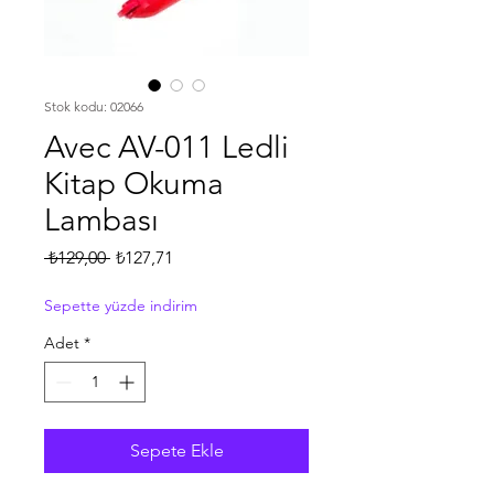
Stok kodu: 02066
Avec AV-011 Ledli
Kitap Okuma
Lambası
Normal
İndirimli
 ₺129,00 
₺127,71
Fiyat
Fiyat
Sepette yüzde indirim
Adet
*
Sepete Ekle