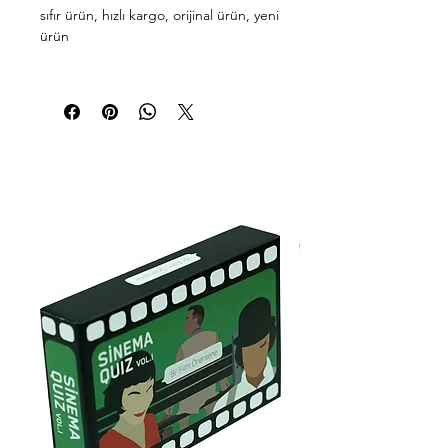
sıfır ürün, hızlı kargo, orijinal ürün, yeni
ürün
Avec AV-011 Ledli Kitap Okuma
Lambası
Ürün Özellikleri:
Model:
AV-011
Aydınlatma:
LED teknolojisi ile
donatılmış, göz yormayan ve enerji
tasarruflu ışık.
Taşınabilir Tasarım:
Hafif ve
kompakt yapısı sayesinde kolayca
taşınabilir ve istenilen her yerde
kullanılabilir.
Esnek Kol:
360 derece dönebilen
esnek kolu ile ışığı istediğiniz yöne
kolayca ayarlayabilirsiniz.
Kullanım Alanı:
Kitap okuma, ders
çalışma, gece lambası olarak
kullanıma uygundur.
Dayanıklı Malzeme:
Kaliteli