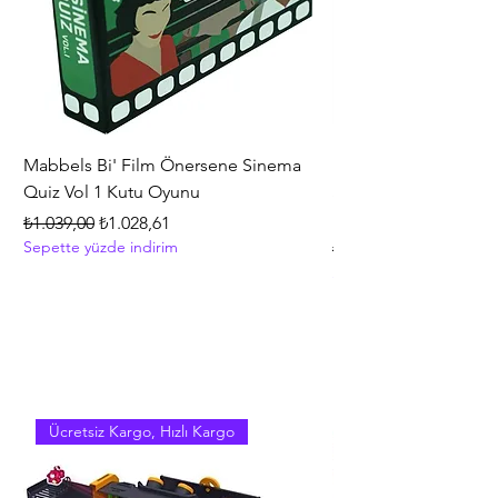
potansiyel tehlikelerden korunmasını
sağlar, size endişe olmadan bir şarj
deneyimi sunar.
Neler Alıyorsunuz:
Anker Select Şarj
Cihazı (20W), hoş geldiniz kılavuzu.
Mabbels Bi' Film Önersene Sinema
Hasbro Gaming Mono
sıfır ürün, hızlı kargo, orijinal ürün, yeni
Quiz Vol 1 Kutu Oyunu
Strateji ve İnşa Etme
ürün
+8 Yaş
Normal Fiyat
İndirimli Fiyat
₺1.039,00
₺1.028,61
son güncelleme mart 2025
Sepette yüzde indirim
Normal Fiyat
₺5.399,00
stok kodu: 02132 194644139742
Sepette yüzde indirim
Ücretsiz Kargo, Hızlı Kargo