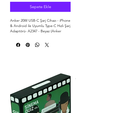
Sepete Ekle
Anker 20W USB-C Şarj Cihazı - iPhone
& Android ile Uyumlu Type-C Hızlı Şarj
Adaptörü- A2347 - Beyaz (Anker
Türkiye Garantili)
iPhone'ınıza Süper Hızlı Şarj:
20W
maksimum güç çıkışı ile bir iPhone
14'ü sadece 30 dakikada %50 şarj
ederek, gün boyunca bağlantıda
kalmanızı sağlar.
Taşınabilir ve Kompakt:
Şarj cihazının
şık tasarımı değerli alanı korur,
cihazlarınızı verimli bir şekilde şarj
etmenize olanak tanır ve çalışma
masanızı veya seyahat çantanızı
dağınıklıktan korur.
Güvenlik Teknolojisi:
MultiProtect
güvenlik sistemi, cihazlarınızın