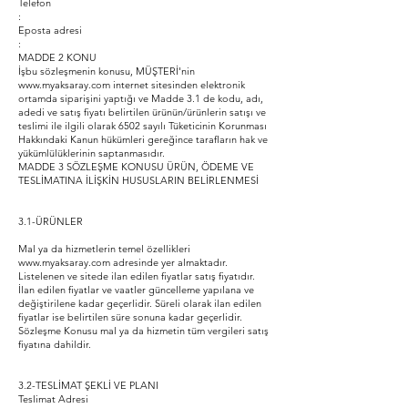
Telefon
:
Eposta adresi
:
MADDE 2 KONU
İşbu sözleşmenin konusu, MÜŞTERİ'nin
www.myaksaray.com
internet sitesinden elektronik
ortamda siparişini yaptığı ve Madde 3.1 de kodu, adı,
adedi ve satış fiyatı belirtilen ürünün/ürünlerin satışı ve
teslimi ile ilgili olarak 6502 sayılı Tüketicinin Korunması
Hakkındaki Kanun hükümleri gereğince tarafların hak ve
yükümlülüklerinin saptanmasıdır.
MADDE 3 SÖZLEŞME KONUSU ÜRÜN, ÖDEME VE
TESLİMATINA İLİŞKİN HUSUSLARIN BELİRLENMESİ
3.1-ÜRÜNLER
Mal ya da hizmetlerin temel özellikleri
www.myaksaray.com adresinde yer almaktadır.
Listelenen ve sitede ilan edilen fiyatlar satış fiyatıdır.
İlan edilen fiyatlar ve vaatler güncelleme yapılana ve
değiştirilene kadar geçerlidir. Süreli olarak ilan edilen
fiyatlar ise belirtilen süre sonuna kadar geçerlidir.
Sözleşme Konusu mal ya da hizmetin tüm vergileri satış
fiyatına dahildir.
3.2-TESLİMAT ŞEKLİ VE PLANI
Teslimat Adresi