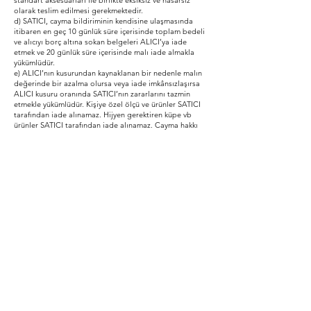
standart aksesuarları ile birlikte eksiksiz ve hasarsız
olarak teslim edilmesi gerekmektedir.
d) SATICI, cayma bildiriminin kendisine ulaşmasında
itibaren en geç 10 günlük süre içerisinde toplam bedeli
ve alıcıyı borç altına sokan belgeleri ALICI’ya iade
etmek ve 20 günlük süre içerisinde malı iade almakla
yükümlüdür.
e) ALICI’nın kusurundan kaynaklanan bir nedenle malın
değerinde bir azalma olursa veya iade imkânsızlaşırsa
ALICI kusuru oranında SATICI’nın zararlarını tazmin
etmekle yükümlüdür. Kişiye özel ölçü ve ürünler SATICI
tarafından iade alınamaz. Hijyen gerektiren küpe vb
ürünler SATICI tarafından iade alınamaz. Cayma hakkı
kullanılmak istenen ürünler kullanılmamış olmalıdır. Bir
defaya mahsus paketi açılan teknolojik ürünler SATICI
tarafından iade alınamamaktadır.
f) Cayma hakkının kullanılması nedeniyle SATICI
tarafından düzenlenen Alışveriş çeki kullanabilme
tutarının altına düşülmesi halinde kampanya
kapsamında faydalanılan Alışveriş çeki tutarı iptal edilir.
MADDE 7 YETKİLİ MAHKEME
İşbu sözleşmenin uygulanmasında, Sanayi ve Ticaret
Bakanlığınca ilan edilen değere kadar Tüketici Hakem
Heyetleri ile ALICI'nın veya SATICI'nın yerleşim yerindeki
Tüketici Mahkemeleri yetkilidir. Alıcı tarafından
başvurulacak merciilerdir.
Siparişin gerçekleşmesi durumunda ALICI işbu
sözleşmenin tüm koşullarını kabul etmiş sayılır.
İşbu Sözleşme ticari amaçlarla yapılmıştır.