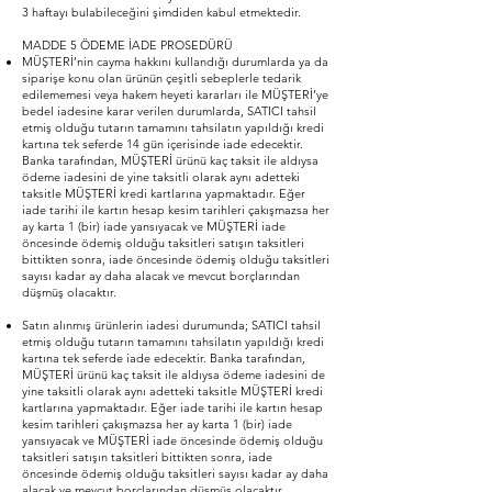
3 haftayı bulabileceğini şimdiden kabul etmektedir.
MADDE 5 ÖDEME İADE PROSEDÜRÜ
MÜŞTERİ’nin cayma hakkını kullandığı durumlarda ya da
siparişe konu olan ürünün çeşitli sebeplerle tedarik
edilememesi veya hakem heyeti kararları ile MÜŞTERİ’ye
bedel iadesine karar verilen durumlarda, SATICI tahsil
etmiş olduğu tutarın tamamını tahsilatın yapıldığı kredi
kartına tek seferde 14 gün içerisinde iade edecektir.
Banka tarafından, MÜŞTERİ ürünü kaç taksit ile aldıysa
ödeme iadesini de yine taksitli olarak aynı adetteki
taksitle MÜŞTERİ kredi kartlarına yapmaktadır. Eğer
iade tarihi ile kartın hesap kesim tarihleri çakışmazsa her
ay karta 1 (bir) iade yansıyacak ve MÜŞTERİ iade
öncesinde ödemiş olduğu taksitleri satışın taksitleri
bittikten sonra, iade öncesinde ödemiş olduğu taksitleri
sayısı kadar ay daha alacak ve mevcut borçlarından
düşmüş olacaktır.
Satın alınmış ürünlerin iadesi durumunda; SATICI tahsil
etmiş olduğu tutarın tamamını tahsilatın yapıldığı kredi
kartına tek seferde iade edecektir. Banka tarafından,
MÜŞTERİ ürünü kaç taksit ile aldıysa ödeme iadesini de
yine taksitli olarak aynı adetteki taksitle MÜŞTERİ kredi
kartlarına yapmaktadır. Eğer iade tarihi ile kartın hesap
kesim tarihleri çakışmazsa her ay karta 1 (bir) iade
yansıyacak ve MÜŞTERİ iade öncesinde ödemiş olduğu
taksitleri satışın taksitleri bittikten sonra, iade
öncesinde ödemiş olduğu taksitleri sayısı kadar ay daha
alacak ve mevcut borçlarından düşmüş olacaktır.