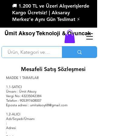
🚚 1.200 TL ve Üzeri Alışverişlerde
Kargo Ücretsiz! | Aksaray
Merkez’e Aynı Gün Teslimat ⚡
Ümit Aksoy Teknoloji & Oyuncak
Mesafeli Satış Sözleşmesi
MADDE 1 TARAFLAR
1.1-SATICI
Ünvanı : Ümit Aksoy
Vergi No: 43235042384
Telefon :
905397608007
Eposta adresi : umitaksoy68@gmail.com
1.2-ALICI
Adı/Soyadı/Ünvanı
:
Adresi
: