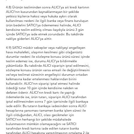
4.8) Ürünün tesliminden sonra ALICI'ya ait kredi kartının
ALICI'nın kusurundan kaynaklanmayan bir şekilde
yetkisiz kişilerce haksız veya hukuka aykırı olarak
kullanılması nedeni ile ilgili banka veya finans kuruluşun
ürün bedelini SATICI'ya ödememesi halinde, ALICI
kendisine teslim edilmiş olması kaydıyla ürünü 3 gün
içinde SATICI'ya iade etmek zorundadır. Bu takdirde
nakliye giderleri ALICI'ya aittir.
4.9) SATICI mücbir sebepler veya nakliyeyi engelleyen
hava muhalefeti, ulaşımın kesilmesi gibi olağanüstü
durumlar nedeni ile sözleşme konusu ürünü süresi içinde
teslim edemez ise, durumu ALICI'ya bildirmekle
yükümlüdür. Bu takdirde ALICI siparişin iptal edilmesini,
sözleşme konusu ürünün varsa emsali ile değiştirilmesini
ve/veya teslimat süresinin engelleyici durumun ortadan
kalkmasına kadar ertelenmesi haklarından birini
kullanabilir. ALICI'nın siparişi iptal etmesi halinde
ödediği tutar 10 gün içinde kendisine nakden ve
defaten ödenir. ALICI’nın kredi kartı ile yaptığı
ödemelerde ise, ürün tutarı, siparişin ALICI tarafından
iptal edilmesinden sonra 7 gün içerisinde ilgili bankaya
iade edilir. Bu tutarın bankaya iadesinden sonra ALICI
hesaplarına yansıması tamamen banka işlem süreci ile
ilgili olduğundan, ALICI, olası gecikmeler için
SATICI’nın herhangi bir şekilde müdahalede
bulunmasının mümkün olamayacağını ve SATICI
tarafından kredi kartına iade edilen tutarın banka
tarafından ALICI hesabına yansıtılmasının ortalama 2 ile