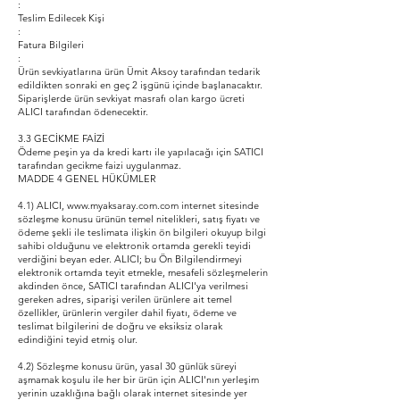
:
Teslim Edilecek Kişi
:
Fatura Bilgileri
:
Ürün sevkiyatlarına ürün Ümit Aksoy tarafından tedarik
edildikten sonraki en geç 2 işgünü içinde başlanacaktır.
Siparişlerde ürün sevkiyat masrafı olan kargo ücreti
ALICI tarafından ödenecektir.
3.3 GECİKME FAİZİ
Ödeme peşin ya da kredi kartı ile yapılacağı için SATICI
tarafından gecikme faizi uygulanmaz.
MADDE 4 GENEL HÜKÜMLER
4.1) ALICI, www.myaksaray.com.com internet sitesinde
sözleşme konusu ürünün temel nitelikleri, satış fiyatı ve
ödeme şekli ile teslimata ilişkin ön bilgileri okuyup bilgi
sahibi olduğunu ve elektronik ortamda gerekli teyidi
verdiğini beyan eder. ALICI; bu Ön Bilgilendirmeyi
elektronik ortamda teyit etmekle, mesafeli sözleşmelerin
akdinden önce, SATICI tarafından ALICI'ya verilmesi
gereken adres, siparişi verilen ürünlere ait temel
özellikler, ürünlerin vergiler dahil fiyatı, ödeme ve
teslimat bilgilerini de doğru ve eksiksiz olarak
edindiğini teyid etmiş olur.
4.2) Sözleşme konusu ürün, yasal 30 günlük süreyi
aşmamak koşulu ile her bir ürün için ALICI'nın yerleşim
yerinin uzaklığına bağlı olarak internet sitesinde yer