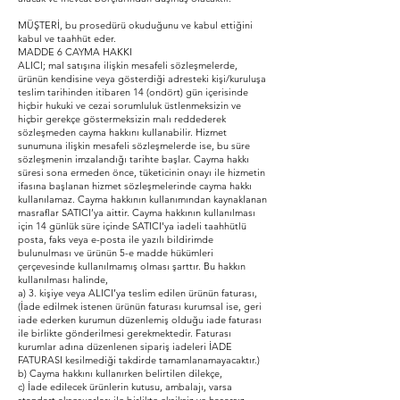
MÜŞTERİ, bu prosedürü okuduğunu ve kabul ettiğini
kabul ve taahhüt eder.
MADDE 6 CAYMA HAKKI
ALICI; mal satışına ilişkin mesafeli sözleşmelerde,
ürünün kendisine veya gösterdiği adresteki kişi/kuruluşa
teslim tarihinden itibaren 14 (ondört) gün içerisinde
hiçbir hukuki ve cezai sorumluluk üstlenmeksizin ve
hiçbir gerekçe göstermeksizin malı reddederek
sözleşmeden cayma hakkını kullanabilir. Hizmet
sunumuna ilişkin mesafeli sözleşmelerde ise, bu süre
sözleşmenin imzalandığı tarihte başlar. Cayma hakkı
süresi sona ermeden önce, tüketicinin onayı ile hizmetin
ifasına başlanan hizmet sözleşmelerinde cayma hakkı
kullanılamaz. Cayma hakkının kullanımından kaynaklanan
masraflar SATICI’ya aittir. Cayma hakkının kullanılması
için 14 günlük süre içinde SATICI'ya iadeli taahhütlü
posta, faks veya e-posta ile yazılı bildirimde
bulunulması ve ürünün 5-e madde hükümleri
çerçevesinde kullanılmamış olması şarttır. Bu hakkın
kullanılması halinde,
a) 3. kişiye veya ALICI’ya teslim edilen ürünün faturası,
(İade edilmek istenen ürünün faturası kurumsal ise, geri
iade ederken kurumun düzenlemiş olduğu iade faturası
ile birlikte gönderilmesi gerekmektedir. Faturası
kurumlar adına düzenlenen sipariş iadeleri İADE
FATURASI kesilmediği takdirde tamamlanamayacaktır.)
b) Cayma hakkını kullanırken belirtilen dilekçe,
c) İade edilecek ürünlerin kutusu, ambalajı, varsa