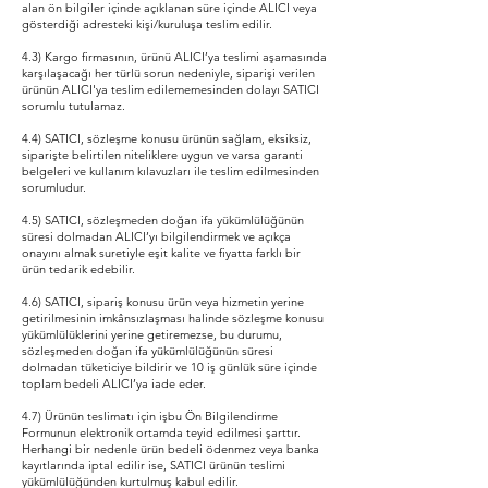
alan ön bilgiler içinde açıklanan süre içinde ALICI veya
gösterdiği adresteki kişi/kuruluşa teslim edilir.
4.3) Kargo firmasının, ürünü ALICI’ya teslimi aşamasında
karşılaşacağı her türlü sorun nedeniyle, siparişi verilen
ürünün ALICI'ya teslim edilememesinden dolayı SATICI
sorumlu tutulamaz.
4.4) SATICI, sözleşme konusu ürünün sağlam, eksiksiz,
siparişte belirtilen niteliklere uygun ve varsa garanti
belgeleri ve kullanım kılavuzları ile teslim edilmesinden
sorumludur.
4.5) SATICI, sözleşmeden doğan ifa yükümlülüğünün
süresi dolmadan ALICI’yı bilgilendirmek ve açıkça
onayını almak suretiyle eşit kalite ve fiyatta farklı bir
ürün tedarik edebilir.
4.6) SATICI, sipariş konusu ürün veya hizmetin yerine
getirilmesinin imkânsızlaşması halinde sözleşme konusu
yükümlülüklerini yerine getiremezse, bu durumu,
sözleşmeden doğan ifa yükümlülüğünün süresi
dolmadan tüketiciye bildirir ve 10 iş günlük süre içinde
toplam bedeli ALICI’ya iade eder.
4.7) Ürünün teslimatı için işbu Ön Bilgilendirme
Formunun elektronik ortamda teyid edilmesi şarttır.
Herhangi bir nedenle ürün bedeli ödenmez veya banka
kayıtlarında iptal edilir ise, SATICI ürünün teslimi
yükümlülüğünden kurtulmuş kabul edilir.