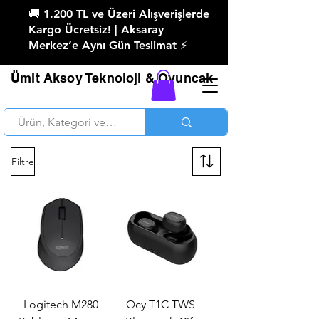
🚚 1.200 TL ve Üzeri Alışverişlerde
Kargo Ücretsiz! | Aksaray
Merkez’e Aynı Gün Teslimat ⚡
Ümit Aksoy Teknoloji & Oyuncak
Filtre
Logitech M280
Qcy T1C TWS