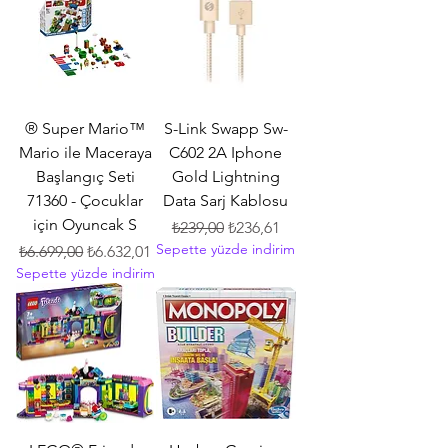
® Super Mario™
S-Link Swapp Sw-
Mario ile Maceraya
C602 2A Iphone
Başlangıç Seti
Gold Lightning
71360 - Çocuklar
Data Sarj Kablosu
için Oyuncak S
Normal Fiyat
İndirimli Fiyat
₺239,00
₺236,61
Sepette yüzde indirim
Normal Fiyat
İndirimli Fiyat
₺6.699,00
₺6.632,01
Sepette yüzde indirim