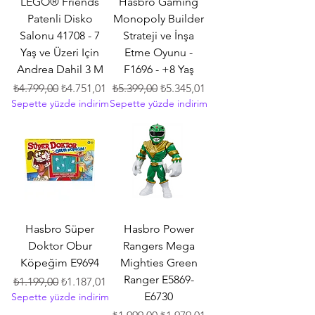
LEGO® Friends
Hasbro Gaming
Patenli Disko
Monopoly Builder
Salonu 41708 - 7
Strateji ve İnşa
Yaş ve Üzeri Için
Etme Oyunu -
Andrea Dahil 3 M
F1696 - +8 Yaş
Normal Fiyat
İndirimli Fiyat
Normal Fiyat
İndirimli Fiyat
₺4.799,00
₺4.751,01
₺5.399,00
₺5.345,01
Sepette yüzde indirim
Sepette yüzde indirim
Hasbro Süper
Hasbro Power
Doktor Obur
Rangers Mega
Köpeğim E9694
Mighties Green
Ranger E5869-
Normal Fiyat
İndirimli Fiyat
₺1.199,00
₺1.187,01
E6730
Sepette yüzde indirim
Normal Fiyat
İndirimli Fiyat