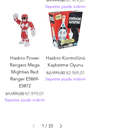
₺1.999,00
₺1.979,01
Sepette yüzde indirim
Hasbro Power
Hasbro Kontrolünü
Rangers Mega
Kaybetme Oyunu
Mighties Red
Normal Fiyat
İndirimli Fiyat
₺2.999,00
₺2.969,01
Ranger E5869-
Sepette yüzde indirim
E5872
Normal Fiyat
İndirimli Fiyat
₺1.999,00
₺1.979,01
Sepette yüzde indirim
1
/
33