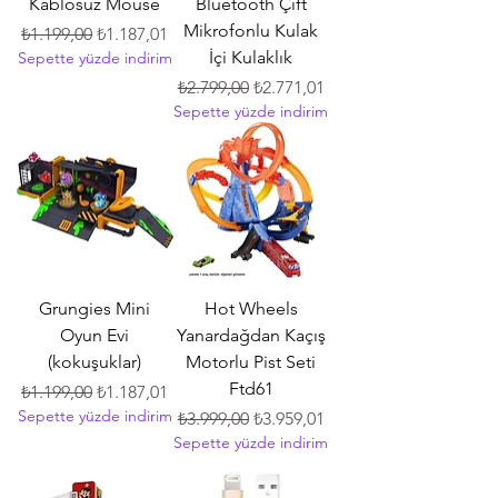
Kablosuz Mouse
Bluetooth Çift
Mikrofonlu Kulak
Normal Fiyat
İndirimli Fiyat
₺1.199,00
₺1.187,01
İçi Kulaklık
Sepette yüzde indirim
Normal Fiyat
İndirimli Fiyat
₺2.799,00
₺2.771,01
Sepette yüzde indirim
Grungies Mini
Hot Wheels
Oyun Evi
Yanardağdan Kaçış
(kokuşuklar)
Motorlu Pist Seti
Ftd61
Normal Fiyat
İndirimli Fiyat
₺1.199,00
₺1.187,01
Sepette yüzde indirim
Normal Fiyat
İndirimli Fiyat
₺3.999,00
₺3.959,01
Sepette yüzde indirim